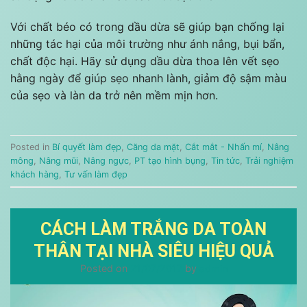
Với chất béo có trong dầu dừa sẽ giúp bạn chống lại
những tác hại của môi trường như ánh nắng, bụi bẩn,
chất độc hại. Hãy sử dụng dầu dừa thoa lên vết sẹo
hằng ngày để giúp sẹo nhanh lành, giảm độ sậm màu
của sẹo và làn da trở nên mềm mịn hơn.
Posted in
Bí quyết làm đẹp
,
Căng da mặt
,
Cắt mắt - Nhấn mí
,
Nâng
mông
,
Nâng mũi
,
Nâng ngực
,
PT tạo hình bụng
,
Tin tức
,
Trải nghiệm
khách hàng
,
Tư vấn làm đẹp
CÁCH LÀM TRẮNG DA TOÀN
THÂN TẠI NHÀ SIÊU HIỆU QUẢ
Posted on
21/07/2017
by
admin