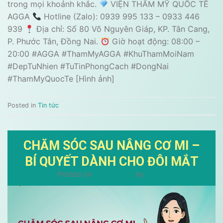
trong mọi khoảnh khắc.
VIỆN THẨM MỸ QUỐC TẾ
AGGA
Hotline (Zalo): 0939 995 133 – 0933 446
939
Địa chỉ: Số 80 Võ Nguyên Giáp, KP. Tân Cang,
P. Phước Tân, Đồng Nai.
Giờ hoạt động: 08:00 –
20:00 #AGGA #ThamMyAGGA #KhuThamMoiNam
#DepTuNhien #TuTinPhongCach #DongNai
#ThamMyQuocTe [Hình ảnh]
Posted in
Tin tức
CHĂM SÓC SAU NÂNG CƠ MI –
BÍ QUYẾT DÀNH CHO ĐÔI MẮT
Posted on
18/03/2026
by
admin