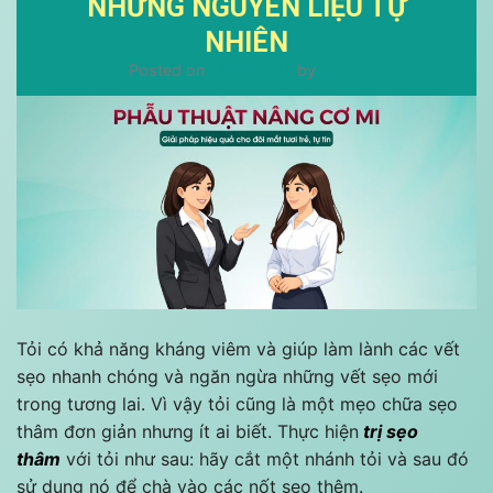
NHỮNG NGUYÊN LIỆU TỰ
NHIÊN
Posted on
21/07/2017
by
admin
Tỏi có khả năng kháng viêm và giúp làm lành các vết
sẹo nhanh chóng và ngăn ngừa những vết sẹo mới
trong tương lai. Vì vậy tỏi cũng là một mẹo chữa sẹo
thâm đơn giản nhưng ít ai biết. Thực hiện
trị sẹo
thâm
với tỏi như sau: hãy cắt một nhánh tỏi và sau đó
sử dụng nó để chà vào các nốt sẹo thêm.