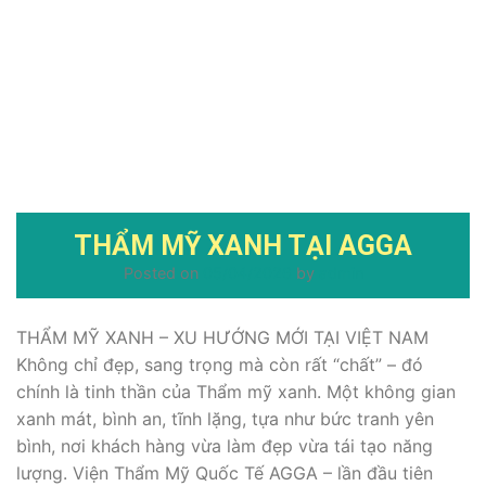
THẨM MỸ XANH TẠI AGGA
Posted on
05/04/2026
by
admin
THẨM MỸ XANH – XU HƯỚNG MỚI TẠI VIỆT NAM
Không chỉ đẹp, sang trọng mà còn rất “chất” – đó
chính là tinh thần của Thẩm mỹ xanh. Một không gian
xanh mát, bình an, tĩnh lặng, tựa như bức tranh yên
bình, nơi khách hàng vừa làm đẹp vừa tái tạo năng
lượng. Viện Thẩm Mỹ Quốc Tế AGGA – lần đầu tiên