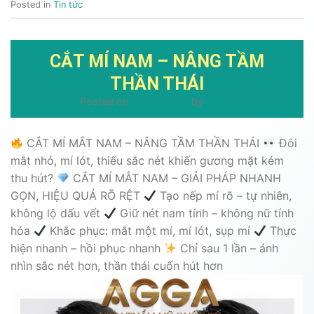
Posted in
Tin tức
CẮT MÍ NAM – NÂNG TẦM
THẦN THÁI
Posted on
03/04/2026
by
admin
CẮT MÍ MẮT NAM – NÂNG TẦM THẦN THÁI
Đôi
mắt nhỏ, mí lót, thiếu sắc nét khiến gương mặt kém
thu hút?
CẮT MÍ MẮT NAM – GIẢI PHÁP NHANH
GỌN, HIỆU QUẢ RÕ RỆT
Tạo nếp mí rõ – tự nhiên,
không lộ dấu vết
Giữ nét nam tính – không nữ tính
hóa
Khắc phục: mắt một mí, mí lót, sụp mí
Thực
hiện nhanh – hồi phục nhanh
Chỉ sau 1 lần – ánh
nhìn sắc nét hơn, thần thái cuốn hút hơn