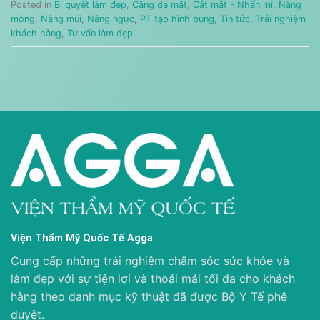
Posted in
Bí quyết làm đẹp
,
Căng da mặt
,
Cắt mắt - Nhấn mí
,
Nâng
mông
,
Nâng mũi
,
Nâng ngực
,
PT tạo hình bụng
,
Tin tức
,
Trải nghiệm
khách hàng
,
Tư vấn làm đẹp
Viện Thẩm Mỹ Quốc Tế Agga
Cung cấp những trải nghiệm chăm sóc sức khỏe và
làm đẹp với sự tiện lợi và thoải mái tối đa cho khách
hàng theo danh mục kỹ thuật đã được Bộ Y Tế phê
duyệt.