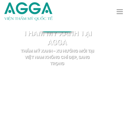
Continue
→
TIN TỨC
reading
THẨM MỸ XANH TẠI
AGGA
THẨM MỸ XANH – XU HƯỚNG MỚI TẠI
VIỆT NAM KHÔNG CHỈ ĐẸP, SANG
TRỌNG