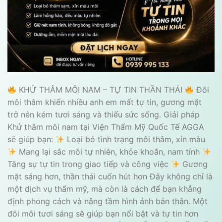
KHỬ THÂM MÔI NAM – TỰ TIN THẦN THÁI
Đôi
môi thâm khiến nhiều anh em mất tự tin, gương mặt
trở nên kém tươi sáng và thiếu sức sống. Giải pháp
Khử thâm môi nam tại Viện Thẩm Mỹ Quốc Tế AGGA
sẽ giúp bạn:
Loại bỏ tình trạng môi thâm, xỉn màu
Mang lại sắc môi tự nhiên, khỏe khoắn, nam tính
Tăng sự tự tin trong giao tiếp và công việc
Gương
mặt sáng hơn, thần thái cuốn hút hơn Đây không chỉ là
một dịch vụ thẩm mỹ, mà còn là cách để bạn khẳng
định phong cách và nâng tầm hình ảnh bản thân. Một
đôi môi tươi sáng sẽ giúp bạn nổi bật và tự tin hơn