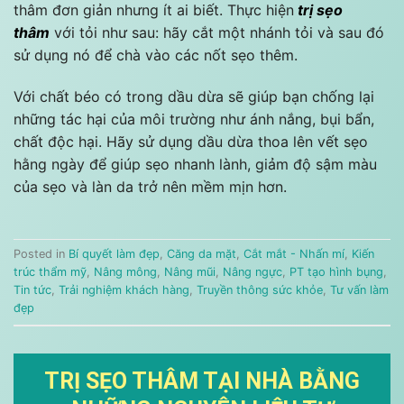
thâm đơn giản nhưng ít ai biết. Thực hiện
trị sẹo
thâm
với tỏi như sau: hãy cắt một nhánh tỏi và sau đó
sử dụng nó để chà vào các nốt sẹo thêm.
Với chất béo có trong dầu dừa sẽ giúp bạn chống lại
những tác hại của môi trường như ánh nắng, bụi bẩn,
chất độc hại. Hãy sử dụng dầu dừa thoa lên vết sẹo
hằng ngày để giúp sẹo nhanh lành, giảm độ sậm màu
của sẹo và làn da trở nên mềm mịn hơn.
Posted in
Bí quyết làm đẹp
,
Căng da mặt
,
Cắt mắt - Nhấn mí
,
Kiến
trúc thẩm mỹ
,
Nâng mông
,
Nâng mũi
,
Nâng ngực
,
PT tạo hình bụng
,
Tin tức
,
Trải nghiệm khách hàng
,
Truyền thông sức khỏe
,
Tư vấn làm
đẹp
TRỊ SẸO THÂM TẠI NHÀ BẰNG