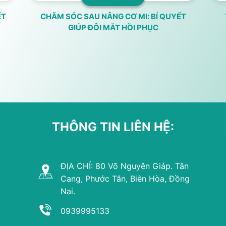
ẾT
CHĂM SÓC SAU NÂNG CƠ MI: BÍ QUYẾT
GIÚP ĐÔI MẮT HỒI PHỤC
THÔNG TIN LIÊN HỆ:
ĐỊA CHỈ: 80 Võ Nguyên Giáp. Tân
Cang, Phước Tân, Biên Hòa, Đồng
Nai.
0939995133